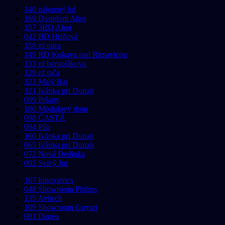
140 nájomný bd
169 Dvojdom Ahoj
157 3RD Ahoj
042 BD Hriňová
158 rd nitra
149 RD Kokava nad Rimavicou
133 rd bernolákovo
129 rd rača
123 Malý Raj
121 Ivánka pri Dunaji
099 Pršany
180 Modulový dom
098 ČASTÁ
094 Píla
100 Ivánka pri Dunaji
065 Ivánka pri Dunaji
072 Nová Dedinka
092 Svätý Jur
167 Innovatrics
048 Showroom Philips
135 Avitech
109 Showroom Goyart
081 Danea