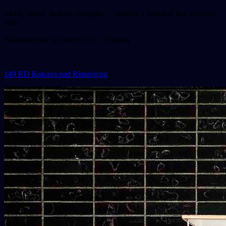
Steláž, šteláž, štelázia, štelajzňa – nábytok s policami bez bočných
stien
Národná cena za dizajn 2019 – finalista
149 RD Kokava nad Rimavicou
»