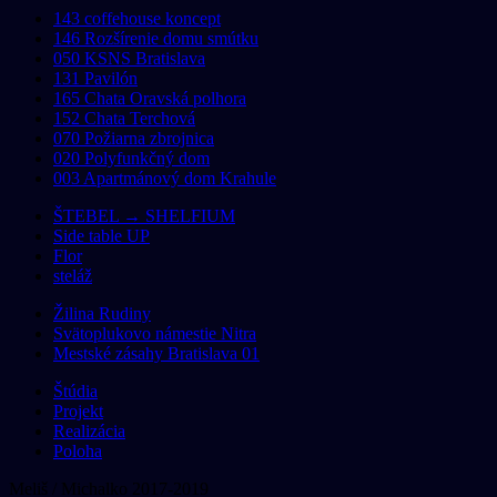
143 coffehouse koncept
146 Rozšírenie domu smútku
050 KSNS Bratislava
131 Pavilón
165 Chata Oravská polhora
152 Chata Terchová
070 Požiarna zbrojnica
020 Polyfunkčný dom
003 Apartmánový dom Krahule
ŠTEBEL → SHELFIUM
Side table UP
Flor
steláž
Žilina Rudiny
Svätoplukovo námestie Nitra
Mestské zásahy Bratislava 01
Štúdia
Projekt
Realizácia
Poloha
Meliš / Michalko 2017-2019