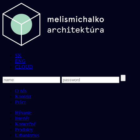
SK
ENG
CLOUD
O nás
Kontakt
Práce
Bývanie
Interiér
Komerčné
Produkty
Urbanizmus