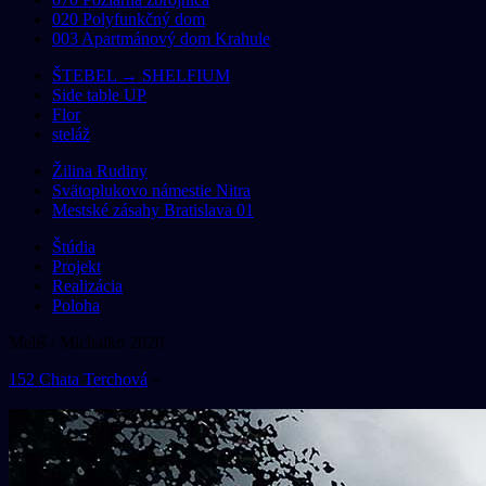
020 Polyfunkčný dom
003 Apartmánový dom Krahule
ŠTEBEL → SHELFIUM
Side table UP
Flor
steláž
Žilina Rudiny
Svätoplukovo námestie Nitra
Mestské zásahy Bratislava 01
Štúdia
Projekt
Realizácia
Poloha
Meliš / Michalko 2020
152 Chata Terchová
»