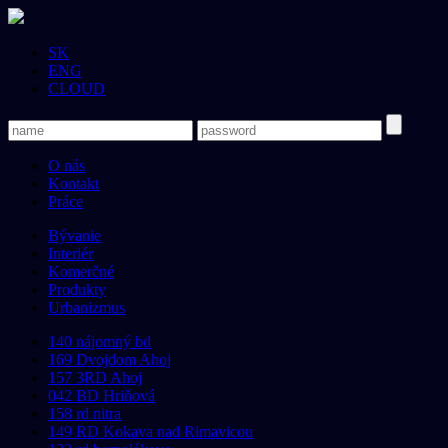
SK
ENG
CLOUD
O nás
Kontakt
Práce
Bývanie
Interiér
Komerčné
Produkty
Urbanizmus
140 nájomný bd
169 Dvojdom Ahoj
157 3RD Ahoj
042 BD Hriňová
158 rd nitra
149 RD Kokava nad Rimavicou