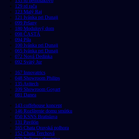
133 rd bernolákovo
129 rd rača
123 Malý Raj
121 Ivánka pri Dunaji
099 Pršany
180 Modulový dom
098 ČASTÁ
094 Píla
100 Ivánka pri Dunaji
065 Ivánka pri Dunaji
072 Nová Dedinka
092 Svätý Jur
167 Innovatrics
048 Showroom Philips
135 Avitech
109 Showroom Goyart
081 Danea
143 coffehouse koncept
146 Rozšírenie domu smútku
050 KSNS Bratislava
131 Pavilón
165 Chata Oravská polhora
152 Chata Terchová
070 Požiarna zbrojnica