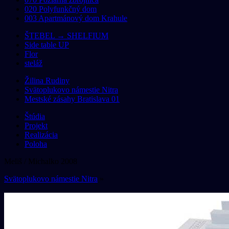
020 Polyfunkčný dom
003 Apartmánový dom Krahule
ŠTEBEL → SHELFIUM
Side table UP
Flor
steláž
Žilina Rudiny
Svätoplukovo námestie Nitra
Mestské zásahy Bratislava 01
Štúdia
Projekt
Realizácia
Poloha
Meliš / Michalko 2008
Svätoplukovo námestie Nitra
»