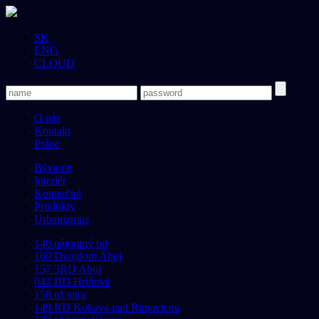
SK
ENG
CLOUD
O nás
Kontakt
Práce
Bývanie
Interiér
Komerčné
Produkty
Urbanizmus
140 nájomný bd
169 Dvojdom Ahoj
157 3RD Ahoj
042 BD Hriňová
158 rd nitra
149 RD Kokava nad Rimavicou