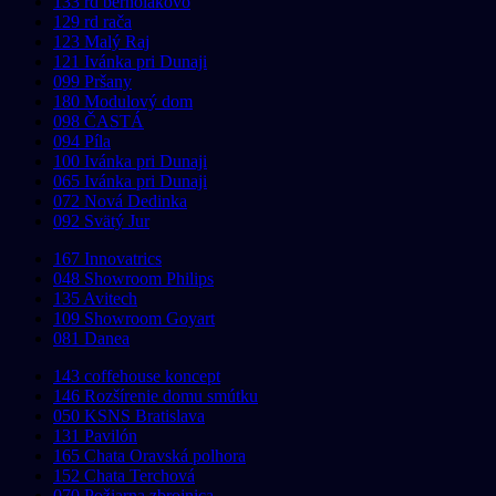
133 rd bernolákovo
129 rd rača
123 Malý Raj
121 Ivánka pri Dunaji
099 Pršany
180 Modulový dom
098 ČASTÁ
094 Píla
100 Ivánka pri Dunaji
065 Ivánka pri Dunaji
072 Nová Dedinka
092 Svätý Jur
167 Innovatrics
048 Showroom Philips
135 Avitech
109 Showroom Goyart
081 Danea
143 coffehouse koncept
146 Rozšírenie domu smútku
050 KSNS Bratislava
131 Pavilón
165 Chata Oravská polhora
152 Chata Terchová
070 Požiarna zbrojnica