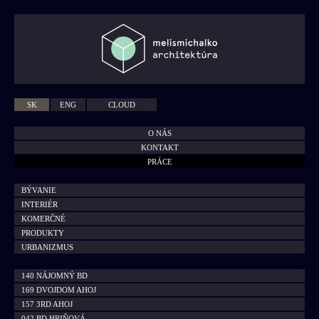
SK
ENG
CLOUD
O NÁS
KONTAKT
PRÁCE
BÝVANIE
INTERIÉR
KOMERČNÉ
PRODUKTY
URBANIZMUS
140 NÁJOMNÝ BD
169 DVOJDOM AHOJ
157 3RD AHOJ
042 BD HRIŇOVÁ