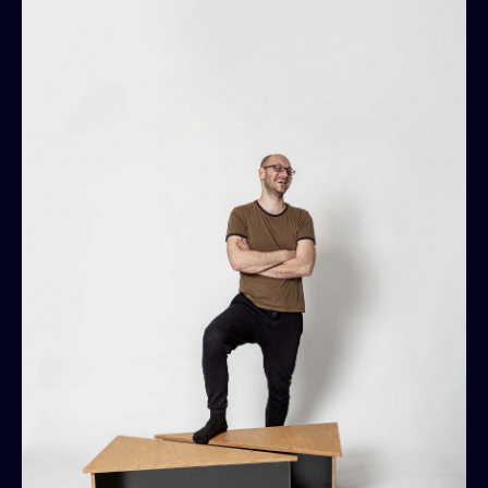
131 PAVILÓN
165 CHATA ORAVSKÁ POLHORA
152 CHATA TERCHOVÁ
070 POŽIARNA ZBROJNICA
020 POLYFUNKČNÝ DOM
003 APARTMÁNOVÝ DOM KRAHULE
ŠTEBEL → SHELFIUM
SIDE TABLE UP
FLOR
STELÁŽ
ŽILINA RUDINY
SVÄTOPLUKOVO NÁMESTIE NITRA
MESTSKÉ ZÁSAHY BRATISLAVA 01