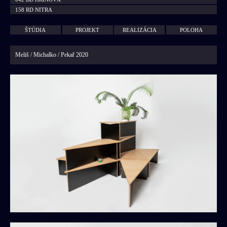
158 RD NITRA
149 RD KOKAVA NAD RIMAVICOU
133 RD BERNOLÁKOVO
ŠTÚDIA
PROJEKT
REALIZÁCIA
POLOHA
129 RD RAČA
123 MALÝ RAJ
Meliš / Michalko / Pekař 2020
121 IVÁNKA PRI DUNAJI
099 PRŠANY
180 MODULOVÝ DOM
098 ČASTÁ
094 PÍLA
100 IVÁNKA PRI DUNAJI
065 IVÁNKA PRI DUNAJI
072 NOVÁ DEDINKA
092 SVÄTÝ JUR
167 INNOVATRICS
048 SHOWROOM PHILIPS
135 AVITECH
109 SHOWROOM GOYART
081 DANEA
143 COFFEHOUSE KONCEPT
146 ROZŠÍRENIE DOMU SMÚTKU
050 KSNS BRATISLAVA