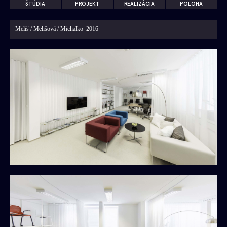
133 RD BERNOLÁKOVO
ŠTÚDIA
PROJEKT
REALIZÁCIA
POLOHA
129 RD RAČA
123 MALÝ RAJ
Meliš / Melišová / Michalko 2016
121 IVÁNKA PRI DUNAJI
099 PRŠANY
180 MODULOVÝ DOM
098 ČASTÁ
094 PÍLA
100 IVÁNKA PRI DUNAJI
065 IVÁNKA PRI DUNAJI
072 NOVÁ DEDINKA
092 SVÄTÝ JUR
167 INNOVATRICS
048 SHOWROOM PHILIPS
135 AVITECH
109 SHOWROOM GOYART
081 DANEA
143 COFFEHOUSE KONCEPT
146 ROZŠÍRENIE DOMU SMÚTKU
050 KSNS BRATISLAVA
131 PAVILÓN
165 CHATA ORAVSKÁ POLHORA
152 CHATA TERCHOVÁ