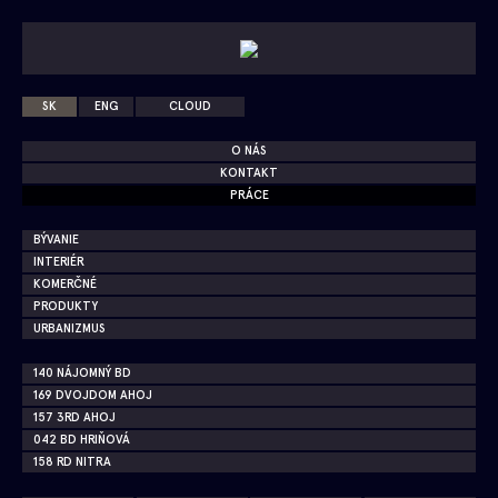
SK
ENG
CLOUD
O NÁS
KONTAKT
PRÁCE
BÝVANIE
INTERIÉR
KOMERČNÉ
PRODUKTY
URBANIZMUS
140 NÁJOMNÝ BD
169 DVOJDOM AHOJ
157 3RD AHOJ
042 BD HRIŇOVÁ
158 RD NITRA
149 RD KOKAVA NAD RIMAVICOU