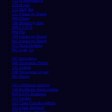
133 rd bernolákovo
129 rd rača
123 Malý Raj
121 Ivánka pri Dunaji
099 Pršany
180 Modulový dom
098 ČASTÁ
094 Píla
100 Ivánka pri Dunaji
065 Ivánka pri Dunaji
072 Nová Dedinka
092 Svätý Jur
167 Innovatrics
048 Showroom Philips
135 Avitech
109 Showroom Goyart
081 Danea
143 coffehouse koncept
146 Rozšírenie domu smútku
050 KSNS Bratislava
131 Pavilón
165 Chata Oravská polhora
152 Chata Terchová
070 Požiarna zbrojnica