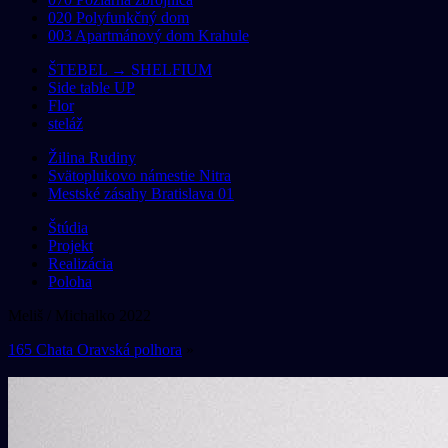
020 Polyfunkčný dom
003 Apartmánový dom Krahule
ŠTEBEL → SHELFIUM
Side table UP
Flor
steláž
Žilina Rudiny
Svätoplukovo námestie Nitra
Mestské zásahy Bratislava 01
Štúdia
Projekt
Realizácia
Poloha
Meliš / Michalko 2022
165 Chata Oravská polhora
»