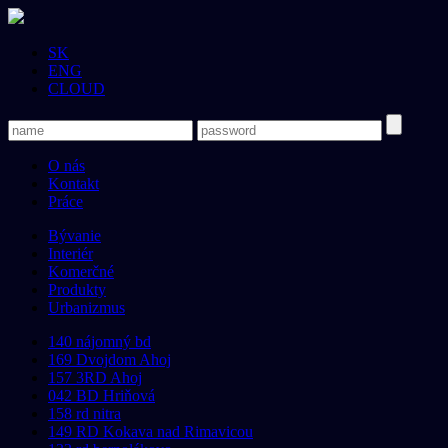
SK
ENG
CLOUD
O nás
Kontakt
Práce
Bývanie
Interiér
Komerčné
Produkty
Urbanizmus
140 nájomný bd
169 Dvojdom Ahoj
157 3RD Ahoj
042 BD Hriňová
158 rd nitra
149 RD Kokava nad Rimavicou