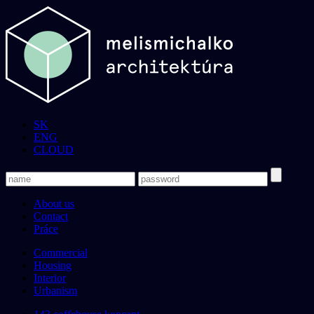
SK
ENG
CLOUD
About us
Contact
Práce
Commercial
Housing
Interior
Urbanism