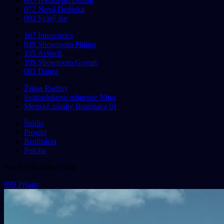
065 Ivánka pri Dunaji
072 Nová Dedinka
092 Svätý Jur
167 Innovatrics
048 Showroom Philips
135 Avitech
109 Showroom Goyart
081 Danea
Žilina Rudiny
Svätoplukovo námestie Nitra
Mestské zásahy Bratislava 01
Štúdia
Projekt
Realizácia
Poloha
Meliš / Michalko 2024
099 Pršany
»