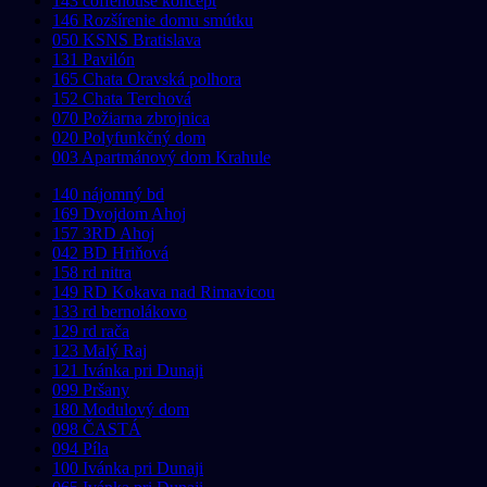
143 coffehouse koncept
146 Rozšírenie domu smútku
050 KSNS Bratislava
131 Pavilón
165 Chata Oravská polhora
152 Chata Terchová
070 Požiarna zbrojnica
020 Polyfunkčný dom
003 Apartmánový dom Krahule
140 nájomný bd
169 Dvojdom Ahoj
157 3RD Ahoj
042 BD Hriňová
158 rd nitra
149 RD Kokava nad Rimavicou
133 rd bernolákovo
129 rd rača
123 Malý Raj
121 Ivánka pri Dunaji
099 Pršany
180 Modulový dom
098 ČASTÁ
094 Píla
100 Ivánka pri Dunaji