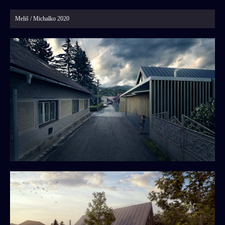
020 POLYFUNKČNÝ DOM
003 APARTMÁNOVÝ DOM KRAHULE
Meliš / Michalko 2020
140 NÁJOMNÝ BD
169 DVOJDOM AHOJ
157 3RD AHOJ
042 BD HRIŇOVÁ
158 RD NITRA
149 RD KOKAVA NAD RIMAVICOU
133 RD BERNOLÁKOVO
129 RD RAČA
123 MALÝ RAJ
121 IVÁNKA PRI DUNAJI
099 PRŠANY
180 MODULOVÝ DOM
098 ČASTÁ
094 PÍLA
100 IVÁNKA PRI DUNAJI
065 IVÁNKA PRI DUNAJI
072 NOVÁ DEDINKA
092 SVÄTÝ JUR
167 INNOVATRICS
048 SHOWROOM PHILIPS