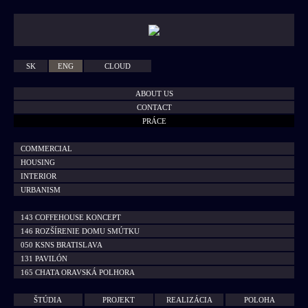
SK
ENG
CLOUD
ABOUT US
CONTACT
PRÁCE
COMMERCIAL
HOUSING
INTERIOR
URBANISM
143 COFFEHOUSE KONCEPT
146 ROZŠÍRENIE DOMU SMÚTKU
050 KSNS BRATISLAVA
131 PAVILÓN
165 CHATA ORAVSKÁ POLHORA
152 CHATA TERCHOVÁ
070 POŽIARNA ZBROJNICA
ŠTÚDIA
PROJEKT
REALIZÁCIA
POLOHA